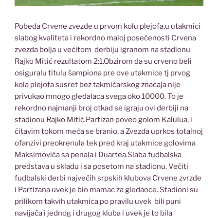
Pobeda Crvene zvezde u prvom kolu plejofa,u utakmici
slabog kvaliteta i rekordno maloj posećenosti Crvena
zvezda bolja u večitom derbiju igranom na stadionu
Rajko Mitić rezultatom 2:1.Obzirom da su crveno beli
osiguralu titulu šampiona pre ove utakmice tj prvog
kola plejofa susret bez takmičarskog znacaja nije
privukao mnogo gledalaca svega oko 10000. To je
rekordno najmanji broj otkad se igraju ovi derbiji na
stadionu Rajko Mitić.Partizan poveo golom Kalulua, i
čitavim tokom meča se branio, a Zvezda uprkos totalnoj
ofanzivi preokrenula tek pred kraj utakmice golovima
Maksimovića sa penala i Duartea.Slaba fudbalska
predstava u skladu i sa posetom na stadionu. Večiti
fudbalski derbi najvećih srpskih klubova Crvene zvrzde
i Partizana uvek je bio mamac za gledaoce. Stadioni su
prilikom takvih utakmica po pravilu uvek bili puni
navijača i jednog i drugog kluba i uvek je to bila