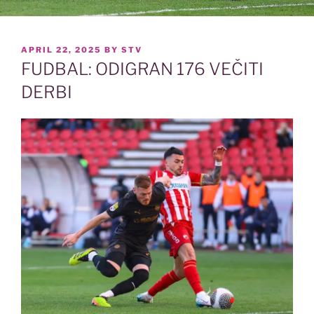
POSTED
APRIL 22, 2025
BY
STV
ON
FUDBAL: ODIGRAN 176 VEČITI
DERBI