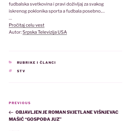
fudbalska svetkovina i pravi doživljaj za svakog
iskrenog poklonika sporta a fudbala posebno.…
…
Pročitaj celu vest
Autor:
Srpska Televizija USA
CATEGORIES
RUBRIKE I ČLANCI
TAGS
STV
Post
Previous
PREVIOUS
navigation
Post
OBJAVLJEN JE ROMAN SVJETLANE VIŠNJEVAC
MAŠIĆ “GOSPOĐA JUZ”