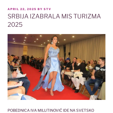
POSTED
APRIL 22, 2025
BY
STV
ON
SRBIJA IZABRALA MIS TURIZMA
2025
POBEDNICA IVA MILUTINOVIĆ IDE NA SVETSKO