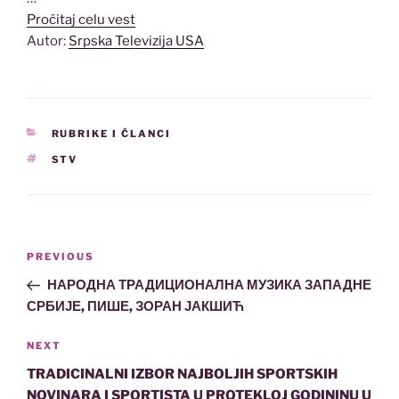
Pročitaj celu vest
Autor:
Srpska Televizija USA
CATEGORIES
RUBRIKE I ČLANCI
TAGS
STV
Post
Previous
PREVIOUS
navigation
Post
НАРОДНА ТРАДИЦИОНАЛНА МУЗИКА ЗАПАДНЕ
СРБИЈЕ, ПИШЕ, ЗОРАН ЈАКШИЋ
Next
NEXT
Post
TRADICINALNI IZBOR NAJBOLJIH SPORTSKIH
NOVINARA I SPORTISTA U PROTEKLOJ GODININU U