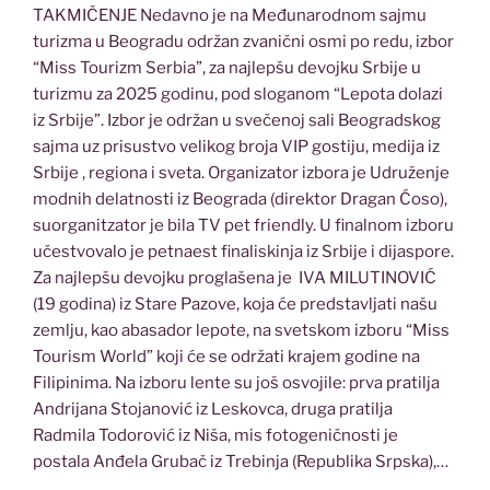
TAKMIČENJE Nedavno je na Međunarodnom sajmu
turizma u Beogradu održan zvanični osmi po redu, izbor
“Miss Tourizm Serbia”, za najlepšu devojku Srbije u
turizmu za 2025 godinu, pod sloganom “Lepota dolazi
iz Srbije”. Izbor je održan u svečenoj sali Beogradskog
sajma uz prisustvo velikog broja VIP gostiju, medija iz
Srbije , regiona i sveta. Organizator izbora je Udruženje
modnih delatnosti iz Beograda (direktor Dragan Ćoso),
suorganitzator je bila TV pet friendly. U finalnom izboru
učestvovalo je petnaest finaliskinja iz Srbije i dijaspore.
Za najlepšu devojku proglašena je IVA MILUTINOVIĆ
(19 godina) iz Stare Pazove, koja će predstavljati našu
zemlju, kao abasador lepote, na svetskom izboru “Miss
Tourism World” koji će se održati krajem godine na
Filipinima. Na izboru lente su još osvojile: prva pratilja
Andrijana Stojanović iz Leskovca, druga pratilja
Radmila Todorović iz Niša, mis fotogeničnosti je
postala Anđela Grubač iz Trebinja (Republika Srpska),…
…